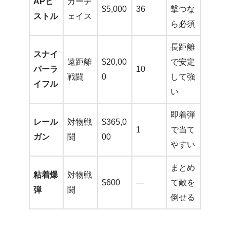
APピ
カーチ
$5,000
36
撃つな
ストル
ェイス
ら必須
長距離
スナイ
遠距離
$20,00
で安定
パーラ
10
戦闘
0
して強
イフル
い
即着弾
レール
対物戦
$365,0
1
で当て
ガン
闘
00
やすい
まとめ
粘着爆
対物戦
$600
—
て敵を
弾
闘
倒せる