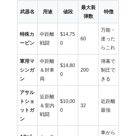
最大装
武器名
用途
値段
特徴
弾数
万能・
特殊カ
中距離
$14,75
60
迷った
ービン
戦闘
0
らこれ
軍用マ
中距離
弾幕で
$14,80
シンガ
＆対車
200
制圧で
0
ン
両
きる
アサル
近距離
トショ
$10,00
近距離
＆室内
32
ットガ
0
最強
戦闘
ン
車から