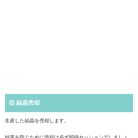
・ギャング集会
・原材料投下
結晶売却
生産した結晶を売却します。
妨害を防ぐために売却は必ず招待セッションでしましょ