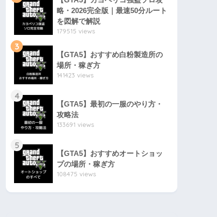
略・2026完全版｜最速50分ルート
を図解で解説
179515 views
3
【GTA5】おすすめ白粉製造所の
場所・稼ぎ方
141423 views
4
【GTA5】最初の一服のやり方・
攻略法
133691 views
5
【GTA5】おすすめオートショッ
プの場所・稼ぎ方
108475 views